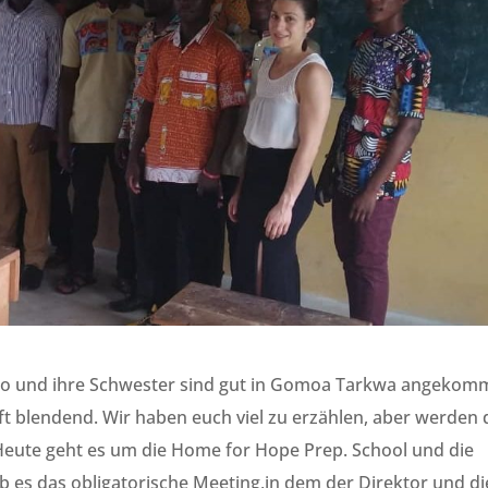
o und ihre Schwester sind gut in Gomoa Tarkwa angeko
uft blendend. Wir haben euch viel zu erzählen, aber werden 
Heute geht es um die Home for Hope Prep. School und die
b es das obligatorische Meeting,in dem der Direktor und di