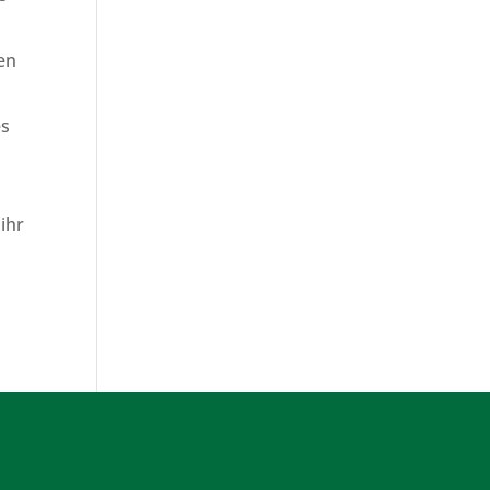
n
en
es
ihr