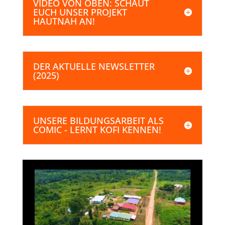
VIDEO VON OBEN: SCHAUT
EUCH UNSER PROJEKT
HAUTNAH AN!
DER AKTUELLE NEWSLETTER
(2025)
UNSERE BILDUNGSARBEIT ALS
COMIC - LERNT KOFI KENNEN!