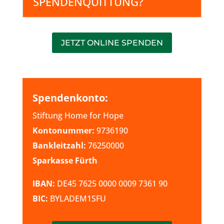
SPENDENQUITTUNG?
JETZT ONLINE SPENDEN
Spendenkonto:
Stiftung Home for Hope
Kontonummer:
9736190
Bankleitzahl:
76250000
Sparkasse Fürth
IBAN:
DE45 7625 0000 0009 7361 90
BIC:
BYLADEM1SFU