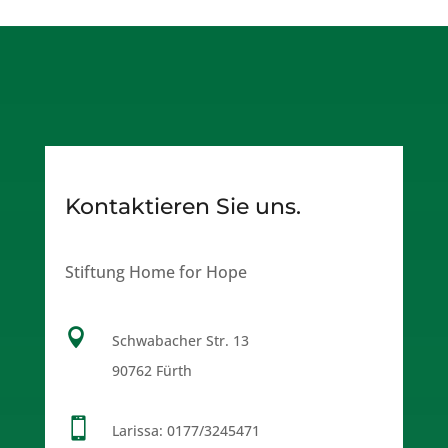
Kontaktieren Sie uns.
Stiftung Home for Hope

Schwabacher Str. 13
90762 Fürth

Larissa:
0177/3245471