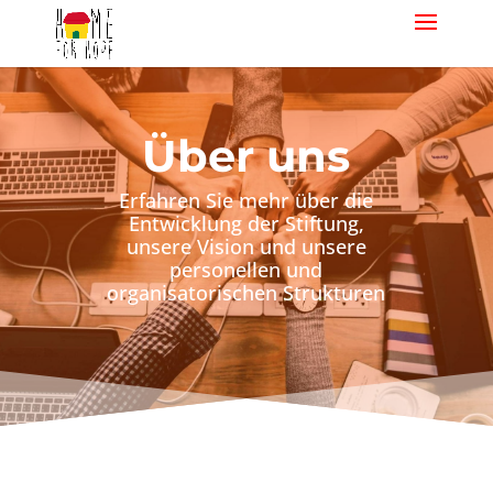
Über uns
Erfahren Sie mehr über die
Entwicklung der Stiftung,
unsere Vision und unsere
personellen und
organisatorischen Strukturen