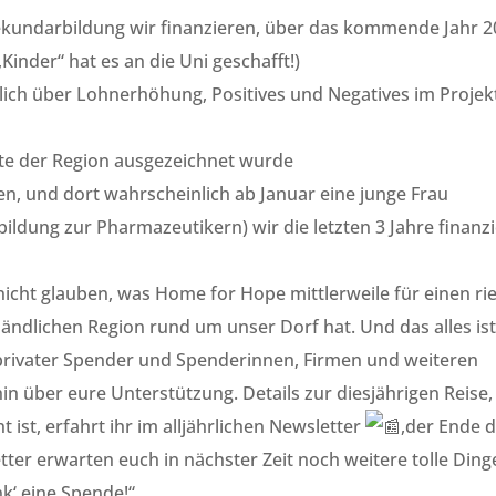
Sekundarbildung wir finanzieren, über das kommende Jahr 
„Kinder“ hat es an die Uni geschafft!)
ch über Lohnerhöhung, Positives und Negatives im Projek
ste der Region ausgezeichnet wurde
en, und dort wahrscheinlich ab Januar eine junge Frau
ildung zur Pharmazeutikern) wir die letzten 3 Jahre finanzi
icht glauben, was Home for Hope mittlerweile für einen ri
r ländlichen Region rund um unser Dorf hat. Und das alles is
privater Spender und Spenderinnen, Firmen und weiteren
in über eure Unterstützung. Details zur diesjährigen Reise,
 ist, erfahrt ihr im alljährlichen Newsletter
,der Ende 
r erwarten euch in nächster Zeit noch weitere tolle Ding
‘ eine Spende!“