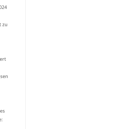
2024
t zu
ert
esen
t
des
e: